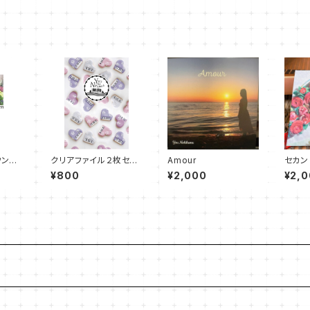
ウンロ
クリアファイル２枚セッ
Amour
セカン
ック
ト
den
¥800
¥2,000
¥2,