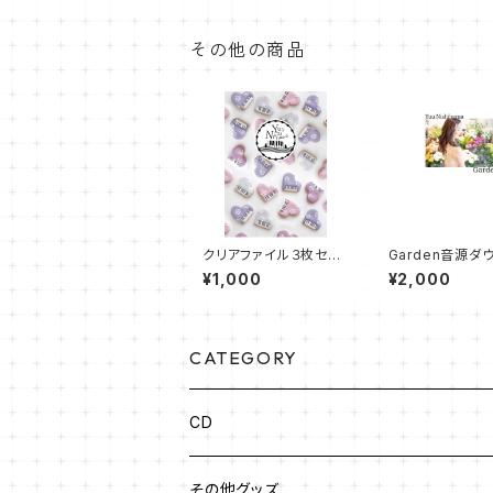
その他の商品
クリアファイル３枚セッ
Garden音源ダ
ト
ード付きフォトブ
¥1,000
¥2,000
CATEGORY
CD
その他グッズ