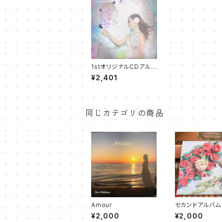
1stオリジナルCDアルバ
ム『Voyage』
¥2,401
同じカテゴリの商品
Amour
セカンドアルバム
den
¥2,000
¥2,000