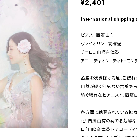
¥2,401
International shipping 
ピアノ…西濱由有
ヴァイオリン…高橋誠
チェロ…山際奈津香
アコーディオン…ティト・モン
茜空を吹き抜ける風、こぼれ
自然が囁く何気ない言葉を
紡ぐ稀有なピアニスト、西濱由有
各方面で絶賛されている彼女
化! 西濱由有の奏でる芳醇な
ロ「山際奈津香」・アコーディ